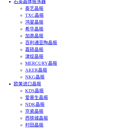
石英晶体振荡器
泰艺晶振
TXC晶振
鸿星晶振
希华晶振
加高晶振
百利通亚陶晶振
嘉硕晶振
津绽晶振
MERCURY晶振
AKER晶振
NKG晶振
欧美进口晶振
KDS晶振
爱普生晶振
NDK晶振
京瓷晶振
西铁城晶振
村田晶振