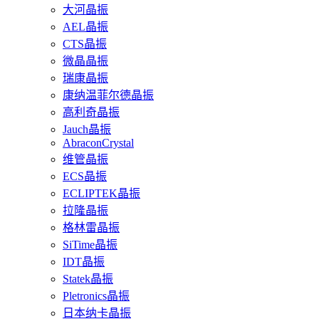
大河晶振
AEL晶振
CTS晶振
微晶晶振
瑞康晶振
康纳温菲尔德晶振
高利奇晶振
Jauch晶振
AbraconCrystal
维管晶振
ECS晶振
ECLIPTEK晶振
拉隆晶振
格林雷晶振
SiTime晶振
IDT晶振
Statek晶振
Pletronics晶振
日本纳卡晶振