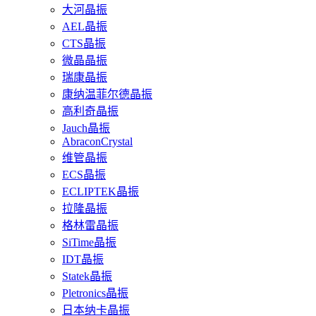
大河晶振
AEL晶振
CTS晶振
微晶晶振
瑞康晶振
康纳温菲尔德晶振
高利奇晶振
Jauch晶振
AbraconCrystal
维管晶振
ECS晶振
ECLIPTEK晶振
拉隆晶振
格林雷晶振
SiTime晶振
IDT晶振
Statek晶振
Pletronics晶振
日本纳卡晶振