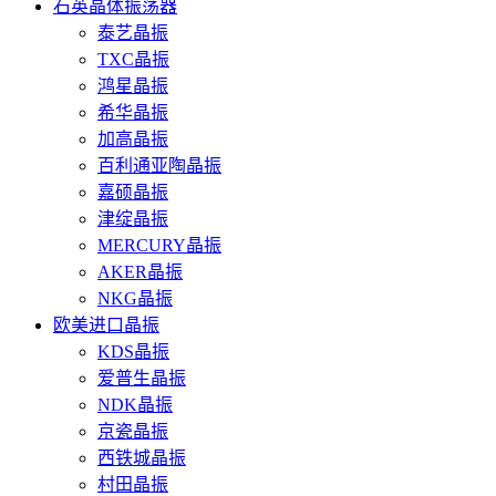
石英晶体振荡器
泰艺晶振
TXC晶振
鸿星晶振
希华晶振
加高晶振
百利通亚陶晶振
嘉硕晶振
津绽晶振
MERCURY晶振
AKER晶振
NKG晶振
欧美进口晶振
KDS晶振
爱普生晶振
NDK晶振
京瓷晶振
西铁城晶振
村田晶振